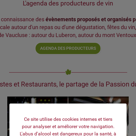
L'agenda des producteurs de vin
e connaissance des
évènements proposés et organisés p
cale autour d'un repas ou d'une dégustation, fêtes du vi
 de Vaucluse : autour du Luberon, autour du mont Ventoux 
AGENDA DES PRODUCTEURS
stes et Restaurants, le partage de la Passion d
MOD_JBCOOKIES_LANG_HEADER_DEFAULT
Ce site utilise des cookies internes et tiers
pour analyser et améliorer votre navigation.
L'abus d'alcool est dangereux pour la santé, à