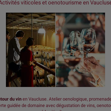
Activités viticoles et oenotourisme en Vauclus
tour du vin
en Vaucluse. Atelier oenologique, promenade
te guidée de domaine avec dégustation de vins, oenotour