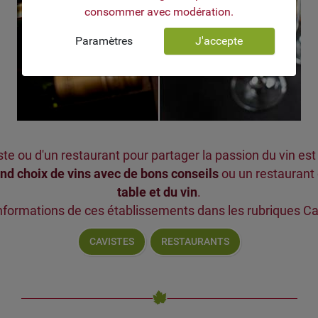
consommer avec modération.
Paramètres
J'accepte
ste ou d'un restaurant pour partager la passion du vin est
nd choix de vins avec de bons conseils
ou un restaurant 
table et du vin
.
informations de ces établissements dans les rubriques Ca
CAVISTES
RESTAURANTS